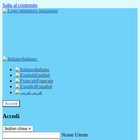
Salta al contenuto
Italiano
Italiano
English
Français
Español
عربى
Accedi
Accedi
button close
×
Nome Utente