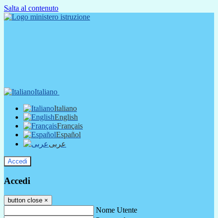
Salta al contenuto
Italiano
Italiano
English
Français
Español
عربى
Accedi
Accedi
button close
×
Nome Utente