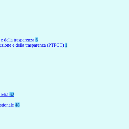
 e della trasparenza
6
rruzione e della trasparenza (PTPCT)
1
tività
62
stionale
48