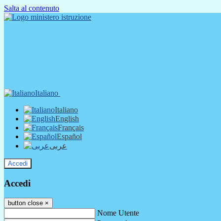
Salta al contenuto
Italiano
Italiano
English
Français
Español
عربى
Accedi
Accedi
button close
×
Nome Utente