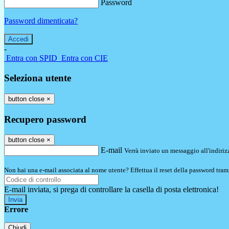
Password
Password dimenticata?
-
Entra con SPID
Entra con CIE
Seleziona utente
button close
×
Recupero password
button close
×
E-mail
Verrà inviato un messaggio all'indirizz
Non hai una e-mail associata al nome utente? Effettua il reset della password tram
E-mail inviata, si prega di controllare la casella di posta elettronica!
Errore
Chiudi