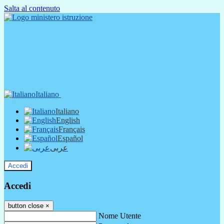
Salta al contenuto
Italiano
Italiano
English
Français
Español
عربى
Accedi
Accedi
button close
×
Nome Utente