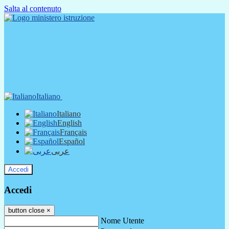
Salta al contenuto
Italiano
Italiano
English
Français
Español
عربى
Accedi
Accedi
button close
×
Nome Utente