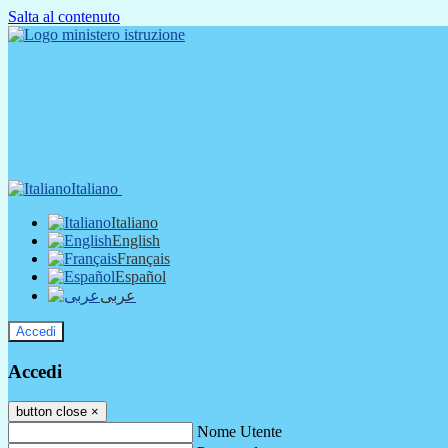
Salta al contenuto
Italiano
Italiano
English
Français
Español
عربى
Accedi
Accedi
button close
×
Nome Utente