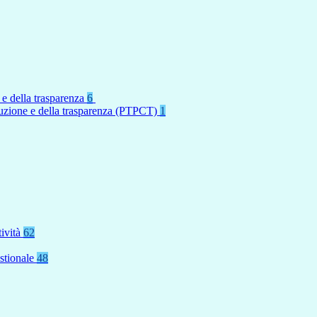
 e della trasparenza
6
rruzione e della trasparenza (PTPCT)
1
tività
62
stionale
48