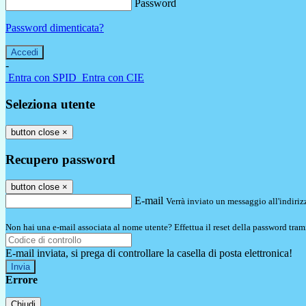
Password
Password dimenticata?
-
Entra con SPID
Entra con CIE
Seleziona utente
button close
×
Recupero password
button close
×
E-mail
Verrà inviato un messaggio all'indirizz
Non hai una e-mail associata al nome utente? Effettua il reset della password tram
E-mail inviata, si prega di controllare la casella di posta elettronica!
Errore
Chiudi