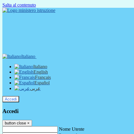
Salta al contenuto
Italiano
Italiano
English
Français
Español
عربى
Accedi
Accedi
button close
×
Nome Utente