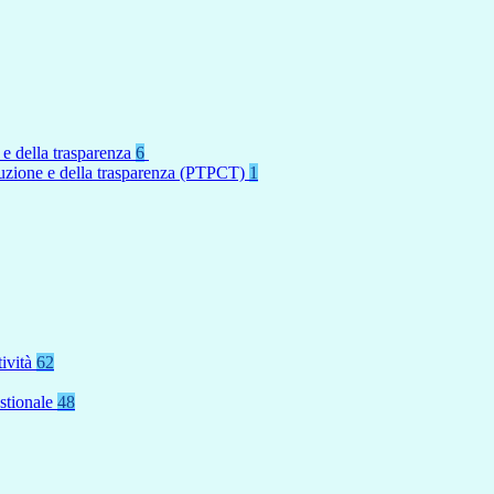
 e della trasparenza
6
rruzione e della trasparenza (PTPCT)
1
tività
62
stionale
48