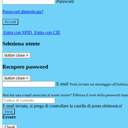
Password
Password dimenticata?
-
Entra con SPID
Entra con CIE
Seleziona utente
button close
×
Recupero password
button close
×
E-mail
Verrà inviato un messaggio all'indirizz
Non hai una e-mail associata al nome utente? Effettua il reset della password tram
E-mail inviata, si prega di controllare la casella di posta elettronica!
Errore
Chiudi