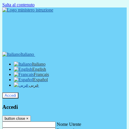
Salta al contenuto
Italiano
Italiano
English
Français
Español
عربى
Accedi
Accedi
button close
×
Nome Utente