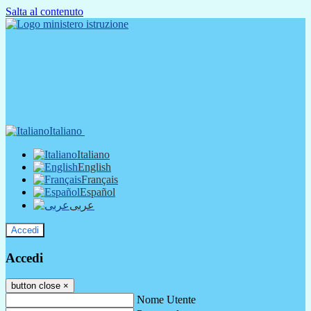
Salta al contenuto
Italiano
Italiano
English
Français
Español
عربى
Accedi
Accedi
button close
×
Nome Utente