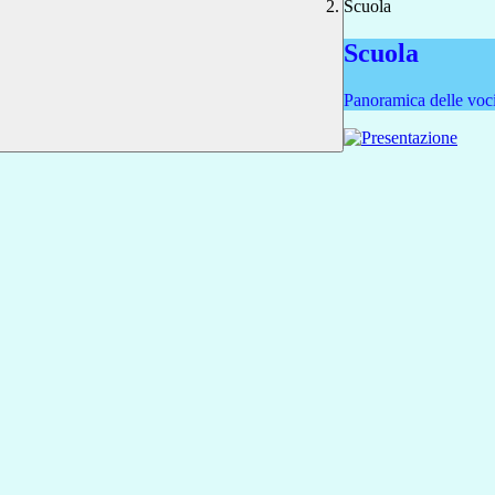
Scuola
Scuola
Panoramica delle voc