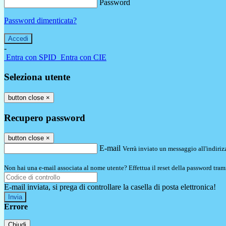
Password
Password dimenticata?
-
Entra con SPID
Entra con CIE
Seleziona utente
button close
×
Recupero password
button close
×
E-mail
Verrà inviato un messaggio all'indirizz
Non hai una e-mail associata al nome utente? Effettua il reset della password tram
E-mail inviata, si prega di controllare la casella di posta elettronica!
Errore
Chiudi