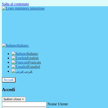
Salta al contenuto
Italiano
Italiano
English
Français
Español
عربى
Accedi
Accedi
button close
×
Nome Utente