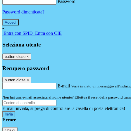
Password
Password dimenticata?
-
Entra con SPID
Entra con CIE
Seleziona utente
button close
×
Recupero password
button close
×
E-mail
Verrà inviato un messaggio all'indirizz
Non hai una e-mail associata al nome utente? Effettua il reset della password tram
E-mail inviata, si prega di controllare la casella di posta elettronica!
Errore
Chiudi