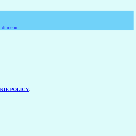
i di menu
KIE POLICY
.