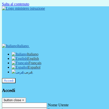
Salta al contenuto
Italiano
Italiano
English
Français
Español
عربى
Accedi
Accedi
button close
×
Nome Utente