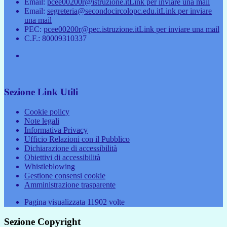
Email:
pcee00200r@istruzione.it
Link per inviare una mail
Email:
segreteria@secondocircolopc.edu.it
Link per inviare
una mail
PEC:
pcee00200r@pec.istruzione.it
Link per inviare una mail
C.F.: 80009310337
Sezione Link Utili
Cookie policy
Note legali
Informativa Privacy
Ufficio Relazioni con il Pubblico
Dichiarazione di accessibilità
Obiettivi di accessibilità
Whistleblowing
Gestione consensi cookie
Amministrazione trasparente
Pagina visualizzata
11902
volte
Sezione Copyright