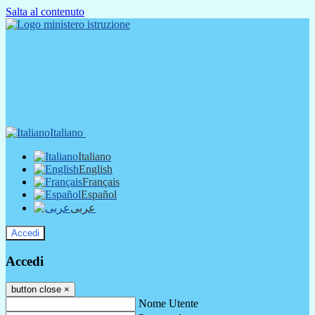
Salta al contenuto
Italiano
Italiano
English
Français
Español
عربى
Accedi
Accedi
button close
×
Nome Utente