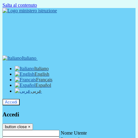
Salta al contenuto
Italiano
Italiano
English
Français
Español
عربى
Accedi
Accedi
button close
×
Nome Utente