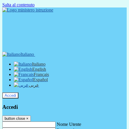
Salta al contenuto
Italiano
Italiano
English
Français
Español
عربى
Accedi
Accedi
button close
×
Nome Utente