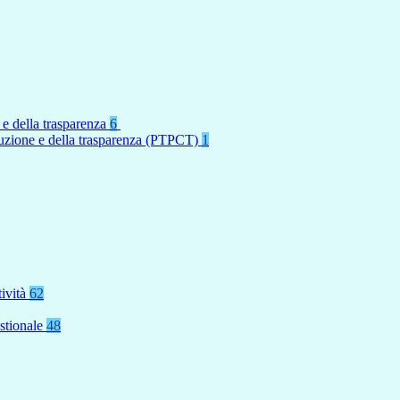
 e della trasparenza
6
rruzione e della trasparenza (PTPCT)
1
tività
62
stionale
48