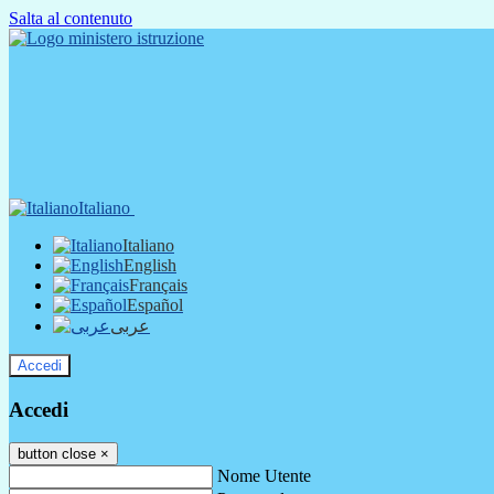
Salta al contenuto
Italiano
Italiano
English
Français
Español
عربى
Accedi
Accedi
button close
×
Nome Utente