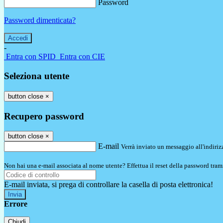
Password
Password dimenticata?
-
Entra con SPID
Entra con CIE
Seleziona utente
button close
×
Recupero password
button close
×
E-mail
Verrà inviato un messaggio all'indirizz
Non hai una e-mail associata al nome utente? Effettua il reset della password tram
E-mail inviata, si prega di controllare la casella di posta elettronica!
Errore
Chiudi