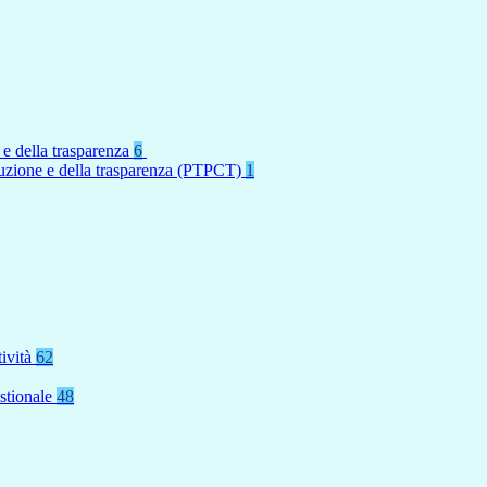
 e della trasparenza
6
rruzione e della trasparenza (PTPCT)
1
tività
62
stionale
48