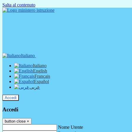
Salta al contenuto
Italiano
Italiano
English
Français
Español
عربى
Accedi
Accedi
button close
×
Nome Utente