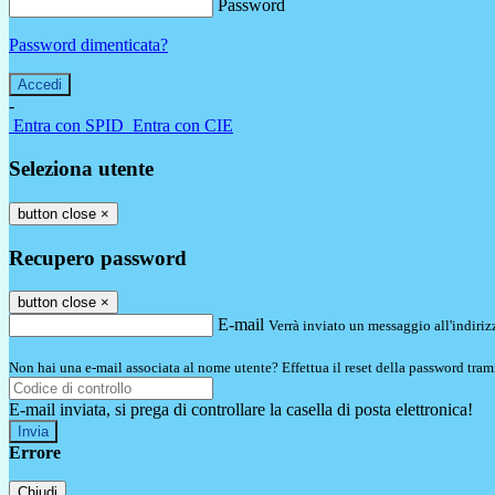
Password
Password dimenticata?
-
Entra con SPID
Entra con CIE
Seleziona utente
button close
×
Recupero password
button close
×
E-mail
Verrà inviato un messaggio all'indirizz
Non hai una e-mail associata al nome utente? Effettua il reset della password tram
E-mail inviata, si prega di controllare la casella di posta elettronica!
Errore
Chiudi