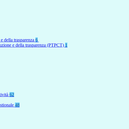
 e della trasparenza
6
rruzione e della trasparenza (PTPCT)
1
tività
62
stionale
48