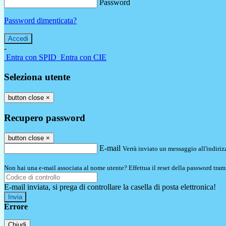
Password
Password dimenticata?
-
Entra con SPID
Entra con CIE
Seleziona utente
button close
×
Recupero password
button close
×
E-mail
Verrà inviato un messaggio all'indirizz
Non hai una e-mail associata al nome utente? Effettua il reset della password tram
E-mail inviata, si prega di controllare la casella di posta elettronica!
Errore
Chiudi