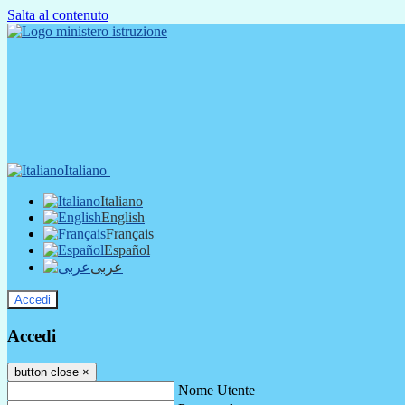
Salta al contenuto
Italiano
Italiano
English
Français
Español
عربى
Accedi
Accedi
button close
×
Nome Utente