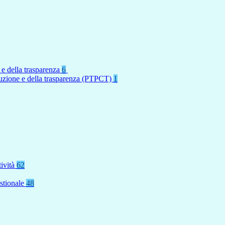
 e della trasparenza
6
rruzione e della trasparenza (PTPCT)
1
tività
62
stionale
48