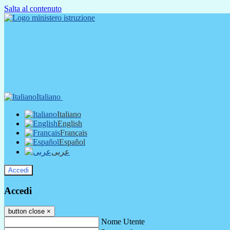
Salta al contenuto
Italiano
Italiano
English
Français
Español
عربى
Accedi
Accedi
button close
×
Nome Utente