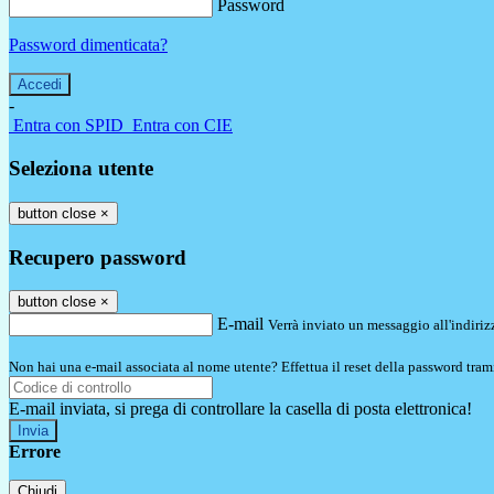
Password
Password dimenticata?
-
Entra con SPID
Entra con CIE
Seleziona utente
button close
×
Recupero password
button close
×
E-mail
Verrà inviato un messaggio all'indirizz
Non hai una e-mail associata al nome utente? Effettua il reset della password tram
E-mail inviata, si prega di controllare la casella di posta elettronica!
Errore
Chiudi