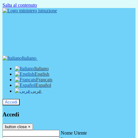
Salta al contenuto
Italiano
Italiano
English
Français
Español
عربى
Accedi
Accedi
button close
×
Nome Utente