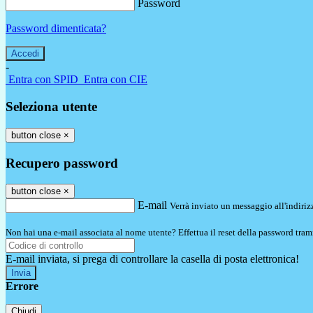
Password
Password dimenticata?
-
Entra con SPID
Entra con CIE
Seleziona utente
button close
×
Recupero password
button close
×
E-mail
Verrà inviato un messaggio all'indirizz
Non hai una e-mail associata al nome utente? Effettua il reset della password tram
E-mail inviata, si prega di controllare la casella di posta elettronica!
Errore
Chiudi