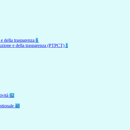
 e della trasparenza
6
rruzione e della trasparenza (PTPCT)
1
tività
62
stionale
48