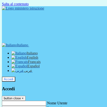
Salta al contenuto
Italiano
Italiano
English
Français
Español
عربى
Accedi
Accedi
button close
×
Nome Utente