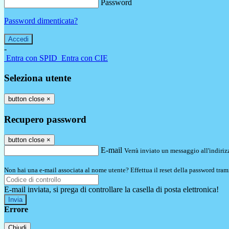
Password
Password dimenticata?
-
Entra con SPID
Entra con CIE
Seleziona utente
button close
×
Recupero password
button close
×
E-mail
Verrà inviato un messaggio all'indirizz
Non hai una e-mail associata al nome utente? Effettua il reset della password tram
E-mail inviata, si prega di controllare la casella di posta elettronica!
Errore
Chiudi