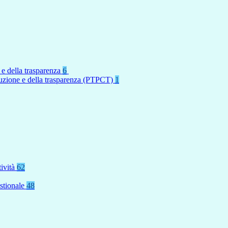
 e della trasparenza
6
rruzione e della trasparenza (PTPCT)
1
tività
62
stionale
48