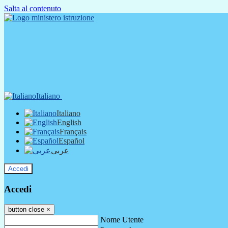
Salta al contenuto
Italiano
Italiano
English
Français
Español
عربى
Accedi
Accedi
button close
×
Nome Utente