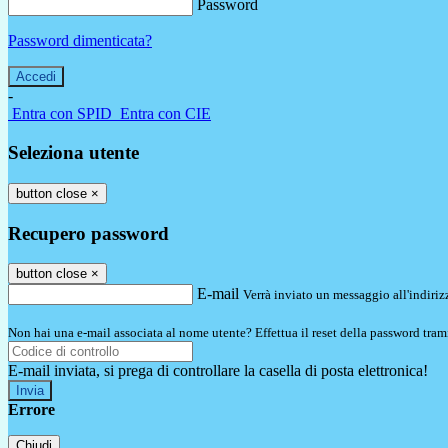
Password
Password dimenticata?
-
Entra con SPID
Entra con CIE
Seleziona utente
button close
×
Recupero password
button close
×
E-mail
Verrà inviato un messaggio all'indirizz
Non hai una e-mail associata al nome utente? Effettua il reset della password tram
E-mail inviata, si prega di controllare la casella di posta elettronica!
Errore
Chiudi