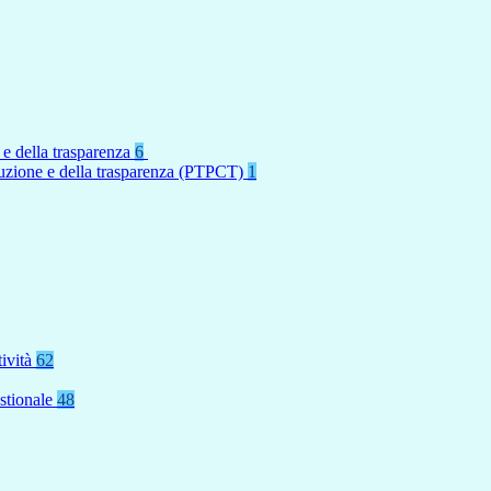
 e della trasparenza
6
rruzione e della trasparenza (PTPCT)
1
tività
62
stionale
48