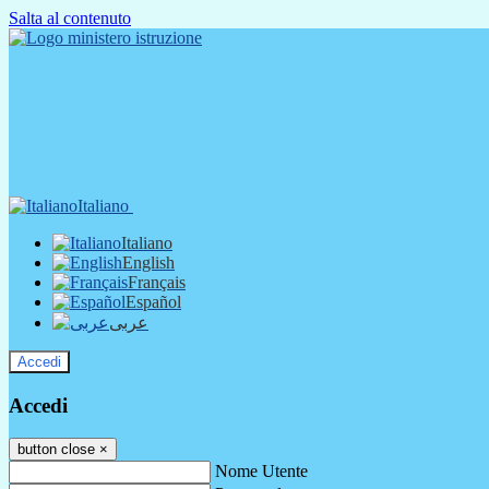
Salta al contenuto
Italiano
Italiano
English
Français
Español
عربى
Accedi
Accedi
button close
×
Nome Utente