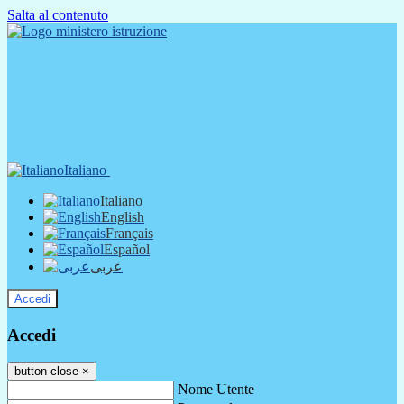
Salta al contenuto
Italiano
Italiano
English
Français
Español
عربى
Accedi
Accedi
button close
×
Nome Utente