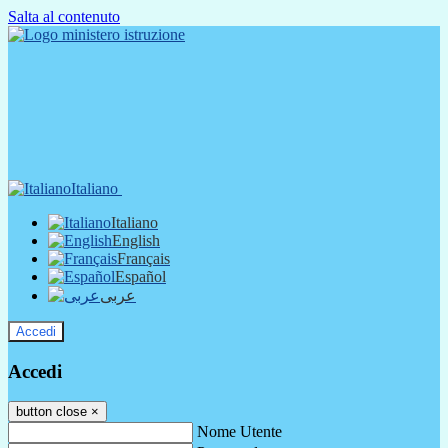
Salta al contenuto
Italiano
Italiano
English
Français
Español
عربى
Accedi
Accedi
button close
×
Nome Utente