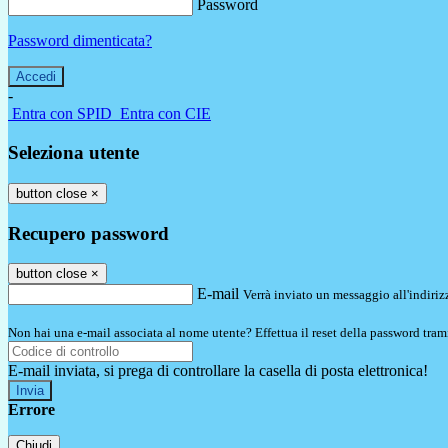
Password
Password dimenticata?
-
Entra con SPID
Entra con CIE
Seleziona utente
button close
×
Recupero password
button close
×
E-mail
Verrà inviato un messaggio all'indirizz
Non hai una e-mail associata al nome utente? Effettua il reset della password tram
E-mail inviata, si prega di controllare la casella di posta elettronica!
Errore
Chiudi