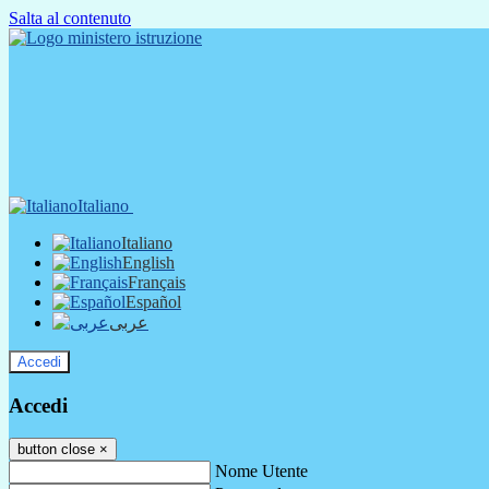
Salta al contenuto
Italiano
Italiano
English
Français
Español
عربى
Accedi
Accedi
button close
×
Nome Utente