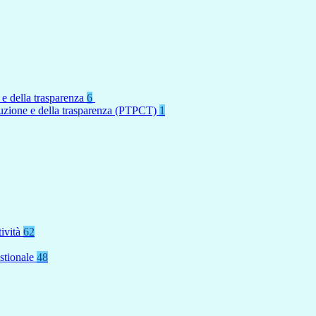
 e della trasparenza
6
rruzione e della trasparenza (PTPCT)
1
tività
62
stionale
48