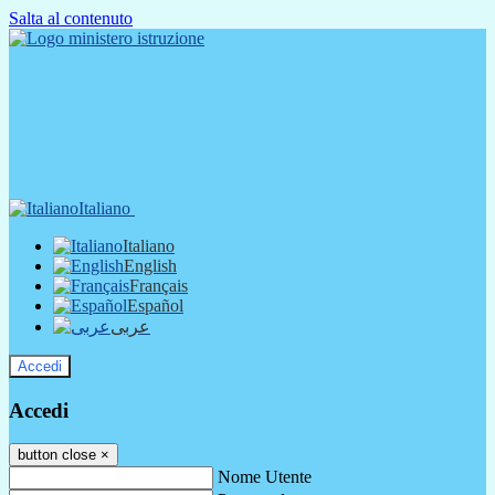
Salta al contenuto
Italiano
Italiano
English
Français
Español
عربى
Accedi
Accedi
button close
×
Nome Utente