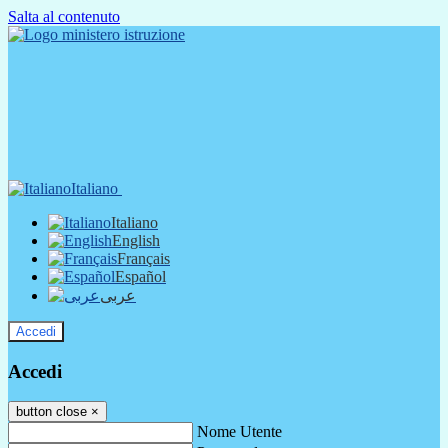
Salta al contenuto
Italiano
Italiano
English
Français
Español
عربى
Accedi
Accedi
button close
×
Nome Utente