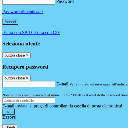
Password
Password dimenticata?
-
Entra con SPID
Entra con CIE
Seleziona utente
button close
×
Recupero password
button close
×
E-mail
Verrà inviato un messaggio all'indirizz
Non hai una e-mail associata al nome utente? Effettua il reset della password tram
E-mail inviata, si prega di controllare la casella di posta elettronica!
Errore
Chiudi