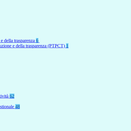
 e della trasparenza
6
rruzione e della trasparenza (PTPCT)
1
tività
62
stionale
48