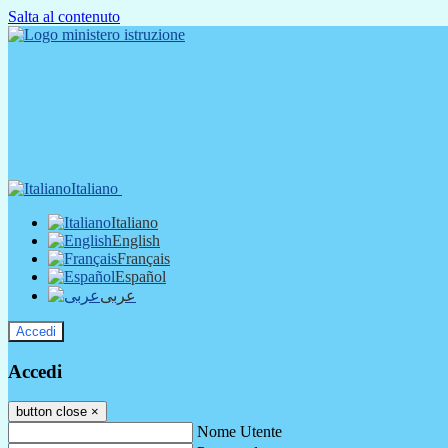
Salta al contenuto
Italiano
Italiano
English
Français
Español
عربى
Accedi
Accedi
button close
×
Nome Utente