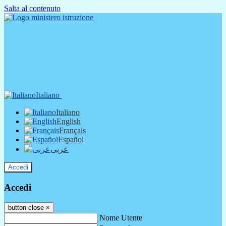
Salta al contenuto
Italiano
Italiano
English
Français
Español
عربى
Accedi
Accedi
button close
×
Nome Utente