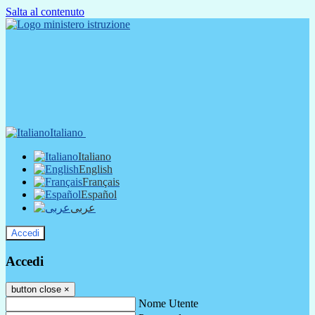
Salta al contenuto
Italiano
Italiano
English
Français
Español
عربى
Accedi
Accedi
button close
×
Nome Utente