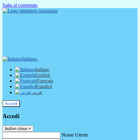
Salta al contenuto
Italiano
Italiano
English
Français
Español
عربى
Accedi
Accedi
button close
×
Nome Utente