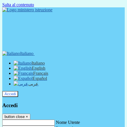
Salta al contenuto
Italiano
Italiano
English
Français
Español
عربى
Accedi
Accedi
button close
×
Nome Utente