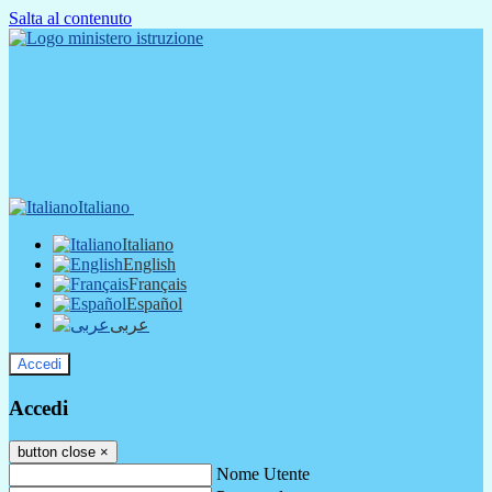
Salta al contenuto
Italiano
Italiano
English
Français
Español
عربى
Accedi
Accedi
button close
×
Nome Utente