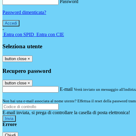
Password
Password dimenticata?
-
Entra con SPID
Entra con CIE
Seleziona utente
button close
×
Recupero password
button close
×
E-mail
Verrà inviato un messaggio all'indirizz
Non hai una e-mail associata al nome utente? Effettua il reset della password tram
E-mail inviata, si prega di controllare la casella di posta elettronica!
Errore
Chiudi