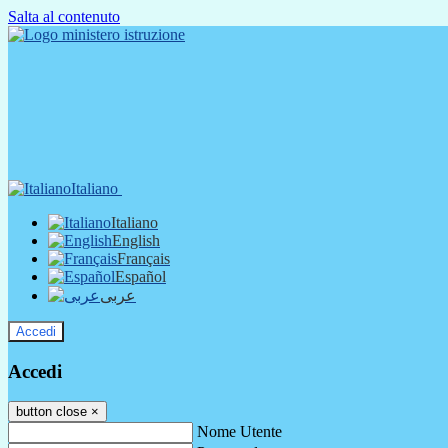
Salta al contenuto
Italiano
Italiano
English
Français
Español
عربى
Accedi
Accedi
button close
×
Nome Utente