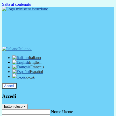
Salta al contenuto
Italiano
Italiano
English
Français
Español
عربى
Accedi
Accedi
button close
×
Nome Utente