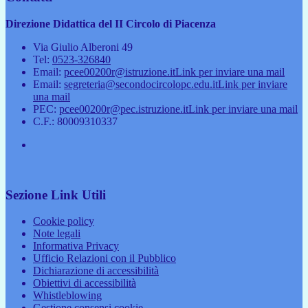
Direzione Didattica del II Circolo di Piacenza
Via Giulio Alberoni 49
Tel:
0523-326840
Email:
pcee00200r@istruzione.it
Link per inviare una mail
Email:
segreteria@secondocircolopc.edu.it
Link per inviare
una mail
PEC:
pcee00200r@pec.istruzione.it
Link per inviare una mail
C.F.: 80009310337
Sezione Link Utili
Cookie policy
Note legali
Informativa Privacy
Ufficio Relazioni con il Pubblico
Dichiarazione di accessibilità
Obiettivi di accessibilità
Whistleblowing
Gestione consensi cookie