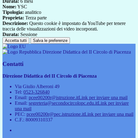
Durata:
6 mesi
Nome:
YSC
Tipologia:
analitico
Proprieta:
Terza parte
Descrizione:
Questo cookie è impostato da YouTube per tenere
traccia delle visualizzazioni dei video incorporati.
Durata:
Sessione
Accetta tutti
Salva le preferenze
Direzione Didattica del II Circolo di Piacenza
Contatti
Direzione Didattica del II Circolo di Piacenza
Via Giulio Alberoni 49
Tel:
0523-326840
Email:
pcee00200r@istruzione.it
Link per inviare una mail
Email:
segreteria@secondocircolopc.edu.it
Link per inviare
una mail
PEC:
pcee00200r@pec.istruzione.it
Link per inviare una mail
C.F.: 80009310337