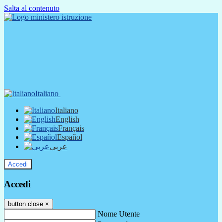
Salta al contenuto
Italiano
Italiano
English
Français
Español
عربى
Accedi
Accedi
button close
×
Nome Utente