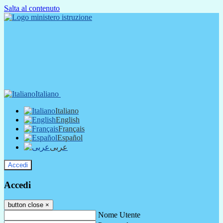
Salta al contenuto
Italiano
Italiano
English
Français
Español
عربى
Accedi
Accedi
button close
×
Nome Utente