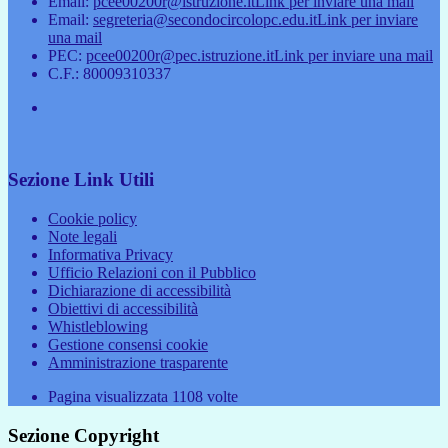
Email:
pcee00200r@istruzione.it
Link per inviare una mail
Email:
segreteria@secondocircolopc.edu.it
Link per inviare
una mail
PEC:
pcee00200r@pec.istruzione.it
Link per inviare una mail
C.F.: 80009310337
Sezione Link Utili
Cookie policy
Note legali
Informativa Privacy
Ufficio Relazioni con il Pubblico
Dichiarazione di accessibilità
Obiettivi di accessibilità
Whistleblowing
Gestione consensi cookie
Amministrazione trasparente
Pagina visualizzata
1108
volte
Sezione Copyright