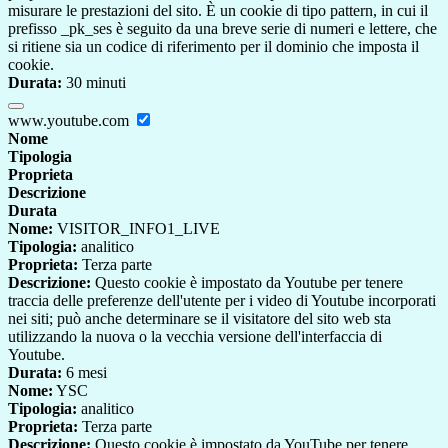
misurare le prestazioni del sito. È un cookie di tipo pattern, in cui il
prefisso _pk_ses è seguito da una breve serie di numeri e lettere, che
si ritiene sia un codice di riferimento per il dominio che imposta il
cookie.
Durata:
30 minuti
www.youtube.com
Nome
Tipologia
Proprieta
Descrizione
Durata
Nome:
VISITOR_INFO1_LIVE
Tipologia:
analitico
Proprieta:
Terza parte
Descrizione:
Questo cookie è impostato da Youtube per tenere
traccia delle preferenze dell'utente per i video di Youtube incorporati
nei siti; può anche determinare se il visitatore del sito web sta
utilizzando la nuova o la vecchia versione dell'interfaccia di
Youtube.
Durata:
6 mesi
Nome:
YSC
Tipologia:
analitico
Proprieta:
Terza parte
Descrizione:
Questo cookie è impostato da YouTube per tenere