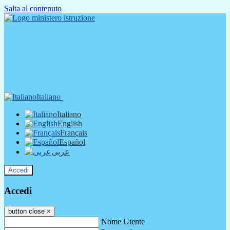
Salta al contenuto
Italiano
Italiano
English
Français
Español
عربى
Accedi
Accedi
button close
×
Nome Utente