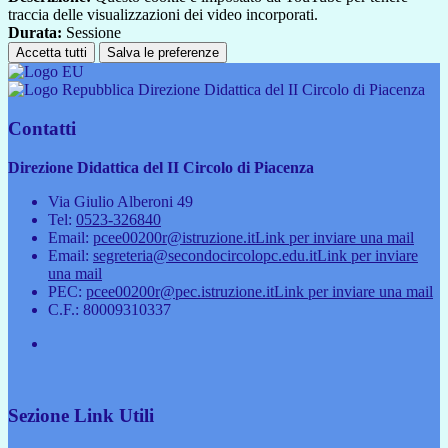
traccia delle visualizzazioni dei video incorporati.
Durata:
Sessione
Accetta tutti
Salva le preferenze
Direzione Didattica del II Circolo di Piacenza
Contatti
Direzione Didattica del II Circolo di Piacenza
Via Giulio Alberoni 49
Tel:
0523-326840
Email:
pcee00200r@istruzione.it
Link per inviare una mail
Email:
segreteria@secondocircolopc.edu.it
Link per inviare
una mail
PEC:
pcee00200r@pec.istruzione.it
Link per inviare una mail
C.F.: 80009310337
Sezione Link Utili