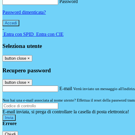
Password
Password dimenticata?
-
Entra con SPID
Entra con CIE
Seleziona utente
button close
×
Recupero password
button close
×
E-mail
Verrà inviato un messaggio all'indirizz
Non hai una e-mail associata al nome utente? Effettua il reset della password tram
E-mail inviata, si prega di controllare la casella di posta elettronica!
Errore
Chiudi