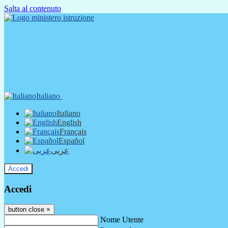
Salta al contenuto
Italiano
Italiano
English
Français
Español
عربى
Accedi
Accedi
button close
×
Nome Utente