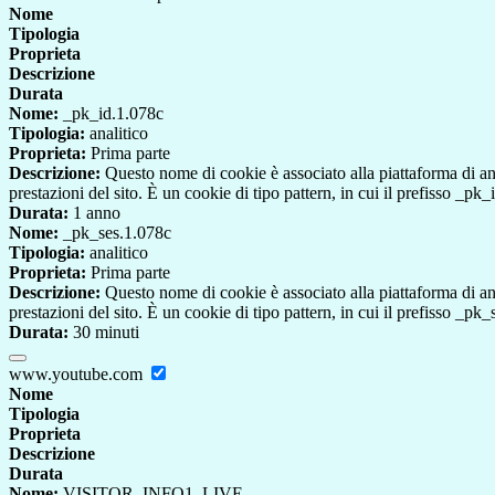
Nome
Tipologia
Proprieta
Descrizione
Durata
Nome:
_pk_id.1.078c
Tipologia:
analitico
Proprieta:
Prima parte
Descrizione:
Questo nome di cookie è associato alla piattaforma di ana
prestazioni del sito. È un cookie di tipo pattern, in cui il prefisso _pk
Durata:
1 anno
Nome:
_pk_ses.1.078c
Tipologia:
analitico
Proprieta:
Prima parte
Descrizione:
Questo nome di cookie è associato alla piattaforma di ana
prestazioni del sito. È un cookie di tipo pattern, in cui il prefisso _pk
Durata:
30 minuti
www.youtube.com
Nome
Tipologia
Proprieta
Descrizione
Durata
Nome:
VISITOR_INFO1_LIVE