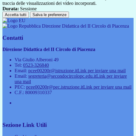
traccia delle visualizzazioni dei video incorporati.
Durata:
Sessione
Accetta tutti
Salva le preferenze
Direzione Didattica del II Circolo di Piacenza
Contatti
Direzione Didattica del II Circolo di Piacenza
Via Giulio Alberoni 49
Tel:
0523-326840
Email:
pcee00200r@istruzione.it
Link per inviare una mail
Email:
segreteria@secondocircolopc.edu.it
Link per inviare
una mail
PEC:
pcee00200r@pec.istruzione.it
Link per inviare una mail
C.F.: 80009310337
Sezione Link Utili