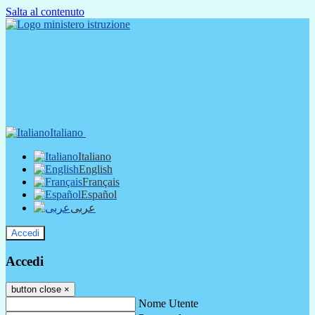
Salta al contenuto
Italiano
Italiano
English
Français
Español
عربى
Accedi
Accedi
button close
×
Nome Utente