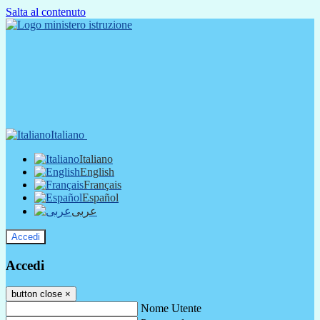
Salta al contenuto
Italiano
Italiano
English
Français
Español
عربى
Accedi
Accedi
button close
×
Nome Utente