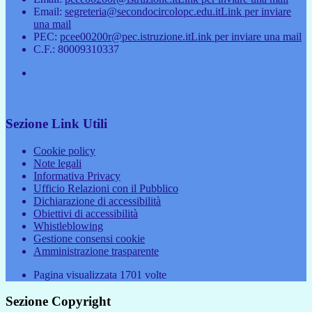
Email:
segreteria@secondocircolopc.edu.it
Link per inviare
una mail
PEC:
pcee00200r@pec.istruzione.it
Link per inviare una mail
C.F.: 80009310337
Sezione Link Utili
Cookie policy
Note legali
Informativa Privacy
Ufficio Relazioni con il Pubblico
Dichiarazione di accessibilità
Obiettivi di accessibilità
Whistleblowing
Gestione consensi cookie
Amministrazione trasparente
Pagina visualizzata
1701
volte
Sezione Copyright