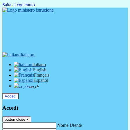
Salta al contenuto
Italiano
Italiano
English
Français
Español
عربى
Accedi
Accedi
button close
×
Nome Utente