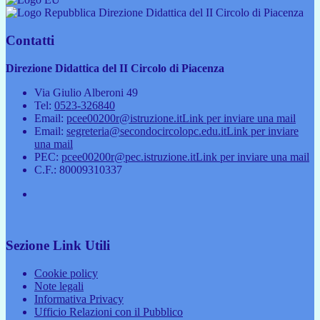
Direzione Didattica del II Circolo di Piacenza
Contatti
Direzione Didattica del II Circolo di Piacenza
Via Giulio Alberoni 49
Tel:
0523-326840
Email:
pcee00200r@istruzione.it
Link per inviare una mail
Email:
segreteria@secondocircolopc.edu.it
Link per inviare
una mail
PEC:
pcee00200r@pec.istruzione.it
Link per inviare una mail
C.F.: 80009310337
Sezione Link Utili
Cookie policy
Note legali
Informativa Privacy
Ufficio Relazioni con il Pubblico