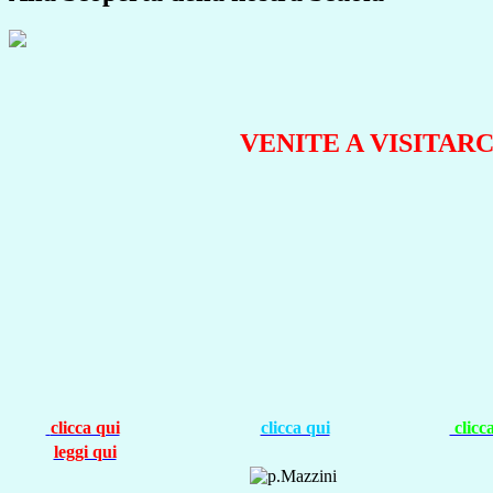
VENITE A VISITARC
clicca qui
clicca qui
clicc
leggi qui