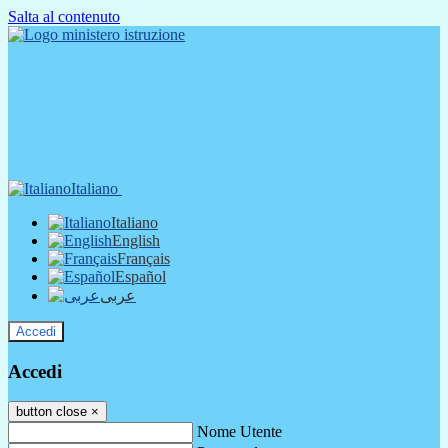
Salta al contenuto
Italiano
Italiano
English
Français
Español
عربى
Accedi
Accedi
button close
×
Nome Utente