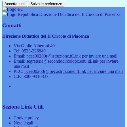
Accetta tutti
Salva le preferenze
Direzione Didattica del II Circolo di Piacenza
Contatti
Direzione Didattica del II Circolo di Piacenza
Via Giulio Alberoni 49
Tel:
0523-326840
Email:
pcee00200r@istruzione.it
Link per inviare una mail
Email:
segreteria@secondocircolopc.edu.it
Link per inviare
una mail
PEC:
pcee00200r@pec.istruzione.it
Link per inviare una mail
C.F.: 80009310337
Sezione Link Utili
Cookie policy
Note legali