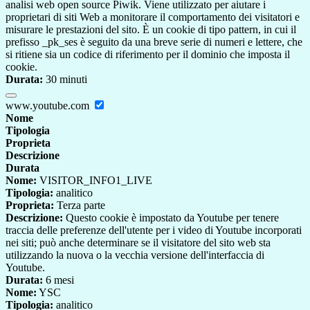
analisi web open source Piwik. Viene utilizzato per aiutare i
proprietari di siti Web a monitorare il comportamento dei visitatori e
misurare le prestazioni del sito. È un cookie di tipo pattern, in cui il
prefisso _pk_ses è seguito da una breve serie di numeri e lettere, che
si ritiene sia un codice di riferimento per il dominio che imposta il
cookie.
Durata:
30 minuti
www.youtube.com
Nome
Tipologia
Proprieta
Descrizione
Durata
Nome:
VISITOR_INFO1_LIVE
Tipologia:
analitico
Proprieta:
Terza parte
Descrizione:
Questo cookie è impostato da Youtube per tenere
traccia delle preferenze dell'utente per i video di Youtube incorporati
nei siti; può anche determinare se il visitatore del sito web sta
utilizzando la nuova o la vecchia versione dell'interfaccia di
Youtube.
Durata:
6 mesi
Nome:
YSC
Tipologia:
analitico