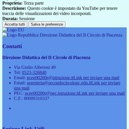
Proprieta:
Terza parte
Descrizione:
Questo cookie è impostato da YouTube per tenere
traccia delle visualizzazioni dei video incorporati.
Durata:
Sessione
Accetta tutti
Salva le preferenze
Direzione Didattica del II Circolo di Piacenza
Contatti
Direzione Didattica del II Circolo di Piacenza
Via Giulio Alberoni 49
Tel:
0523-326840
Email:
pcee00200r@istruzione.it
Link per inviare una mail
Email:
segreteria@secondocircolopc.edu.it
Link per inviare
una mail
PEC:
pcee00200r@pec.istruzione.it
Link per inviare una mail
C.F.: 80009310337
Sezione Link Utili