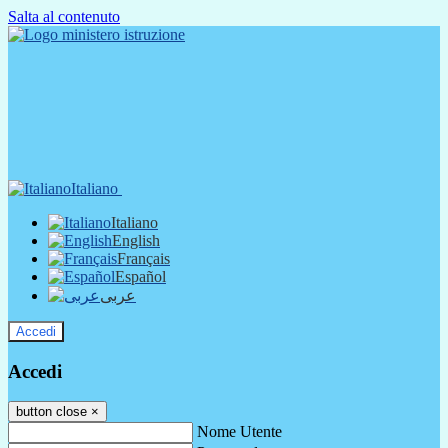
Salta al contenuto
Italiano
Italiano
English
Français
Español
عربى
Accedi
Accedi
button close
×
Nome Utente