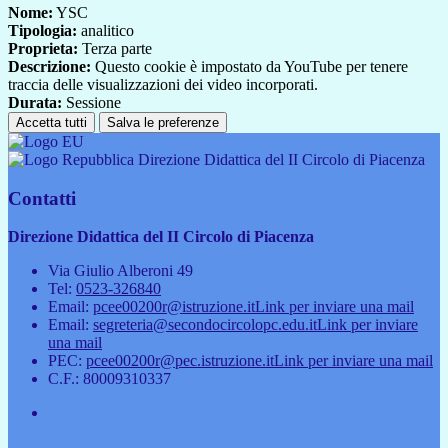
Nome:
YSC
Tipologia:
analitico
Proprieta:
Terza parte
Descrizione:
Questo cookie è impostato da YouTube per tenere
traccia delle visualizzazioni dei video incorporati.
Durata:
Sessione
Accetta tutti
Salva le preferenze
Direzione Didattica del II Circolo di Piacenza
Contatti
Direzione Didattica del II Circolo di Piacenza
Via Giulio Alberoni 49
Tel:
0523-326840
Email:
pcee00200r@istruzione.it
Link per inviare una mail
Email:
segreteria@secondocircolopc.edu.it
Link per inviare
una mail
PEC:
pcee00200r@pec.istruzione.it
Link per inviare una mail
C.F.: 80009310337