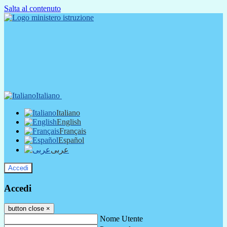
Salta al contenuto
Italiano
Italiano
English
Français
Español
عربى
Accedi
Accedi
button close
×
Nome Utente