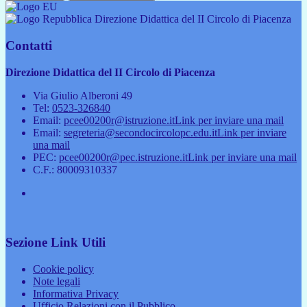
Direzione Didattica del II Circolo di Piacenza
Contatti
Direzione Didattica del II Circolo di Piacenza
Via Giulio Alberoni 49
Tel:
0523-326840
Email:
pcee00200r@istruzione.it
Link per inviare una mail
Email:
segreteria@secondocircolopc.edu.it
Link per inviare
una mail
PEC:
pcee00200r@pec.istruzione.it
Link per inviare una mail
C.F.: 80009310337
Sezione Link Utili
Cookie policy
Note legali
Informativa Privacy
Ufficio Relazioni con il Pubblico