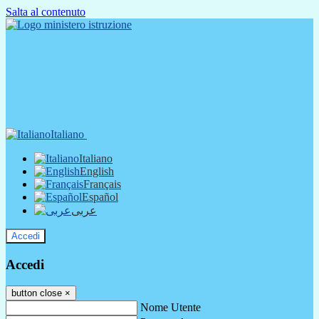
Salta al contenuto
Italiano
Italiano
English
Français
Español
عربى
Accedi
Accedi
button close
×
Nome Utente