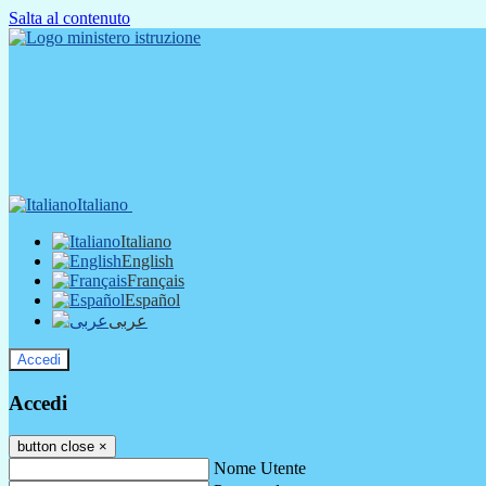
Salta al contenuto
Italiano
Italiano
English
Français
Español
عربى
Accedi
Accedi
button close
×
Nome Utente