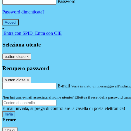
Password
Password dimenticata?
-
Entra con SPID
Entra con CIE
Seleziona utente
button close
×
Recupero password
button close
×
E-mail
Verrà inviato un messaggio all'indirizz
Non hai una e-mail associata al nome utente? Effettua il reset della password tram
E-mail inviata, si prega di controllare la casella di posta elettronica!
Errore
Chiudi