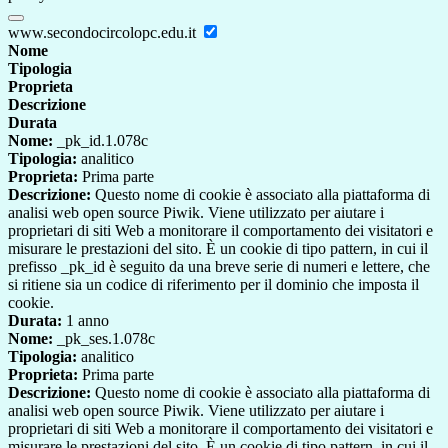
www.secondocircolopc.edu.it
Nome
Tipologia
Proprieta
Descrizione
Durata
Nome:
_pk_id.1.078c
Tipologia:
analitico
Proprieta:
Prima parte
Descrizione:
Questo nome di cookie è associato alla piattaforma di
analisi web open source Piwik. Viene utilizzato per aiutare i
proprietari di siti Web a monitorare il comportamento dei visitatori e
misurare le prestazioni del sito. È un cookie di tipo pattern, in cui il
prefisso _pk_id è seguito da una breve serie di numeri e lettere, che
si ritiene sia un codice di riferimento per il dominio che imposta il
cookie.
Durata:
1 anno
Nome:
_pk_ses.1.078c
Tipologia:
analitico
Proprieta:
Prima parte
Descrizione:
Questo nome di cookie è associato alla piattaforma di
analisi web open source Piwik. Viene utilizzato per aiutare i
proprietari di siti Web a monitorare il comportamento dei visitatori e
misurare le prestazioni del sito. È un cookie di tipo pattern, in cui il