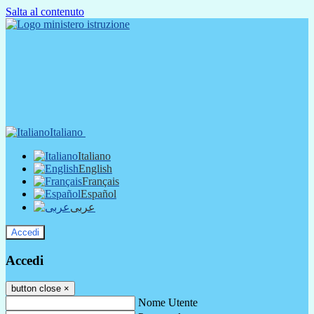
Salta al contenuto
Italiano
Italiano
English
Français
Español
عربى
Accedi
Accedi
button close
×
Nome Utente