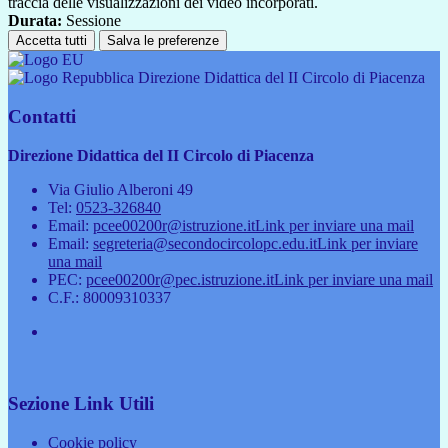
traccia delle visualizzazioni dei video incorporati.
Durata:
Sessione
Accetta tutti
Salva le preferenze
Direzione Didattica del II Circolo di Piacenza
Contatti
Direzione Didattica del II Circolo di Piacenza
Via Giulio Alberoni 49
Tel:
0523-326840
Email:
pcee00200r@istruzione.it
Link per inviare una mail
Email:
segreteria@secondocircolopc.edu.it
Link per inviare
una mail
PEC:
pcee00200r@pec.istruzione.it
Link per inviare una mail
C.F.: 80009310337
Sezione Link Utili
Cookie policy