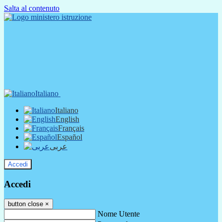
Salta al contenuto
Italiano
Italiano
English
Français
Español
عربى
Accedi
Accedi
button close
×
Nome Utente