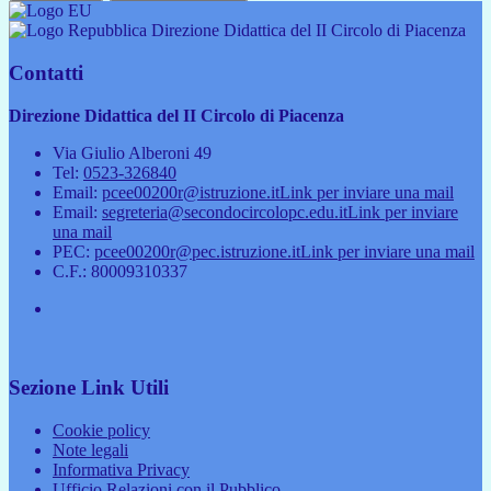
Direzione Didattica del II Circolo di Piacenza
Contatti
Direzione Didattica del II Circolo di Piacenza
Via Giulio Alberoni 49
Tel:
0523-326840
Email:
pcee00200r@istruzione.it
Link per inviare una mail
Email:
segreteria@secondocircolopc.edu.it
Link per inviare
una mail
PEC:
pcee00200r@pec.istruzione.it
Link per inviare una mail
C.F.: 80009310337
Sezione Link Utili
Cookie policy
Note legali
Informativa Privacy
Ufficio Relazioni con il Pubblico