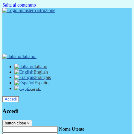
Salta al contenuto
Italiano
Italiano
English
Français
Español
عربى
Accedi
Accedi
button close
×
Nome Utente