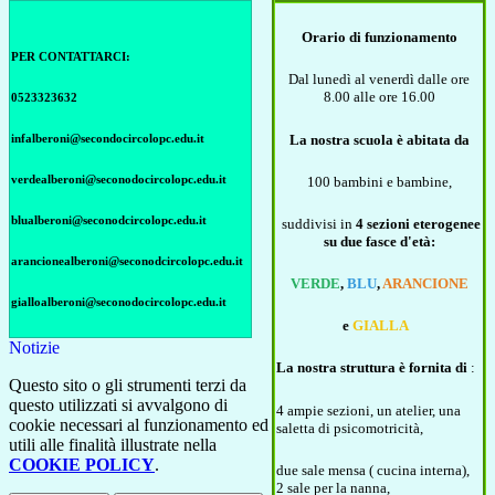
Orario di funzionamento
PER CONTATTARCI:
Dal luned
ì
al venerd
ì
dalle ore
8.00 alle ore 16.00
0523323632
La nostra scuola
è
abitata da
infalberoni@secondocircolopc.edu.it
verdealberoni@seconodocircolopc.edu.it
100 bambini e bambine,
blualberoni@seconodcircolopc.edu.it
suddivisi in
4 sezioni eterogenee
su due fasce d'età:
arancionealberoni@seconodcircolopc.edu.it
VERDE
,
BLU
,
ARANCIONE
gialloalberoni@seconodocircolopc.edu.it
e
GIALLA
Notizie
La nostra struttura
è
fornita di
:
Questo sito o gli strumenti terzi da
questo utilizzati si avvalgono di
4 ampie sezioni, un atelier, una
cookie necessari al funzionamento ed
saletta di psicomotricit
à
,
utili alle finalità illustrate nella
COOKIE POLICY
.
due sale mensa ( cucina interna),
2 sale per la nanna,