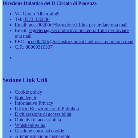
Direzione Didattica del II Circolo di Piacenza
Via Giulio Alberoni 49
Tel:
0523-326840
Email:
pcee00200r@istruzione.it
Link per inviare una mail
Email:
segreteria@secondocircolopc.edu.it
Link per inviare
una mail
PEC:
pcee00200r@pec.istruzione.it
Link per inviare una mail
C.F.: 80009310337
Sezione Link Utili
Cookie policy
Note legali
Informativa Privacy
Ufficio Relazioni con il Pubblico
Dichiarazione di accessibilità
Obiettivi di accessibilità
Whistleblowing
Gestione consensi cookie
Amministrazione trasparente